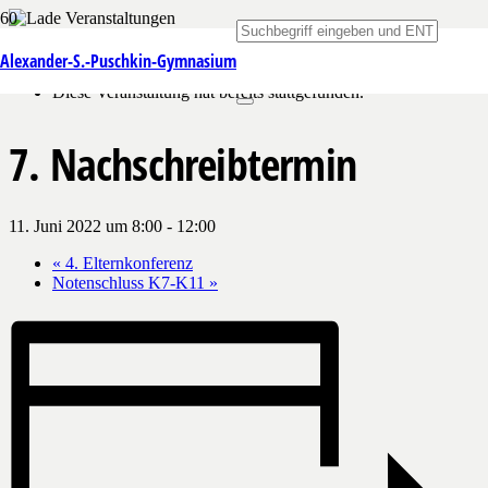
« Alle Veranstaltungen
Alexander-S.-Puschkin-Gymnasium
Diese Veranstaltung hat bereits stattgefunden.
7. Nachschreibtermin
11. Juni 2022 um 8:00
-
12:00
«
4. Elternkonferenz
Notenschluss K7-K11
»