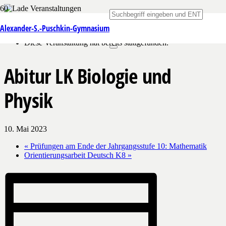
« Alle Veranstaltungen
Alexander-S.-Puschkin-Gymnasium
Diese Veranstaltung hat bereits stattgefunden.
Abitur LK Biologie und
Physik
10. Mai 2023
«
Prüfungen am Ende der Jahrgangsstufe 10: Mathematik
Orientierungsarbeit Deutsch K8
»