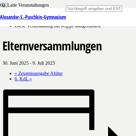
« Alle Veranstaltungen
Alexander-S.-Puschkin-Gymnasium
Diese Veranstaltung hat bereits stattgefunden.
Elternversammlungen
30. Juni 2025
-
9. Juli 2025
«
Zeugnisausgabe Abitur
6. KdL
»