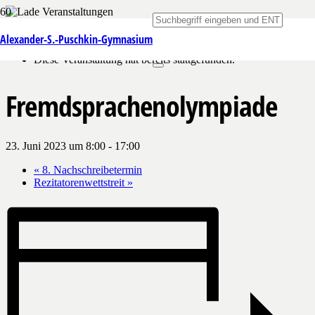
« Alle Veranstaltungen
Alexander-S.-Puschkin-Gymnasium
Diese Veranstaltung hat bereits stattgefunden.
Fremdsprachenolympiade
23. Juni 2023 um 8:00
-
17:00
«
8. Nachschreibetermin
Rezitatorenwettstreit
»