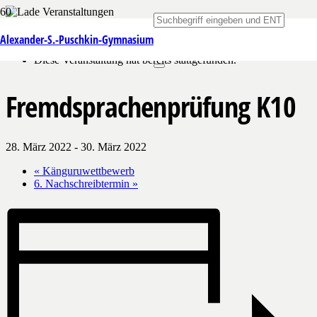
« Alle Veranstaltungen
Alexander-S.-Puschkin-Gymnasium
Diese Veranstaltung hat bereits stattgefunden.
Fremdsprachenprüfung K10
28. März 2022
-
30. März 2022
«
Känguruwettbewerb
6. Nachschreibtermin
»