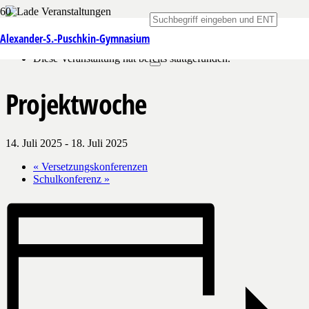
« Alle Veranstaltungen
Alexander-S.-Puschkin-Gymnasium
Diese Veranstaltung hat bereits stattgefunden.
Projektwoche
14. Juli 2025
-
18. Juli 2025
«
Versetzungskonferenzen
Schulkonferenz
»