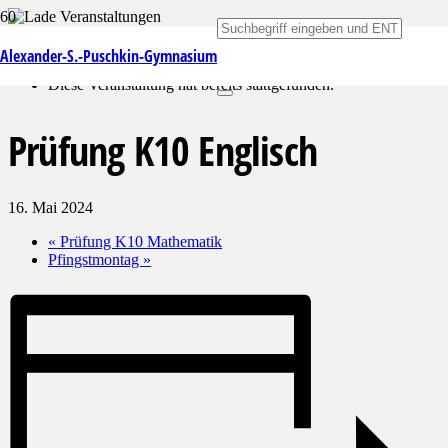
« Alle Veranstaltungen
Alexander-S.-Puschkin-Gymnasium
Diese Veranstaltung hat bereits stattgefunden.
Prüfung K10 Englisch
16. Mai 2024
«
Prüfung K10 Mathematik
Pfingstmontag
»