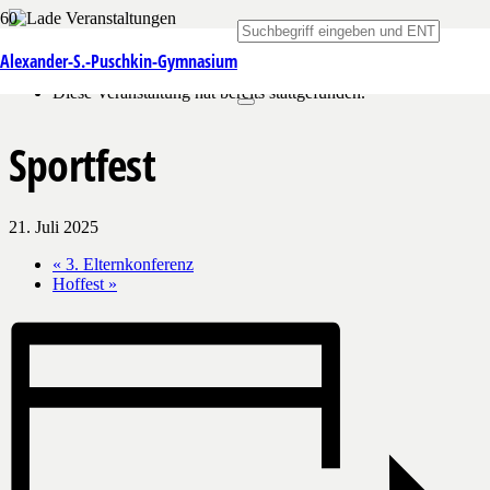
« Alle Veranstaltungen
Alexander-S.-Puschkin-Gymnasium
Diese Veranstaltung hat bereits stattgefunden.
Sportfest
21. Juli 2025
«
3. Elternkonferenz
Hoffest
»