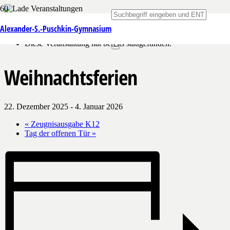
« Alle Veranstaltungen
Alexander-S.-Puschkin-Gymnasium
Diese Veranstaltung hat bereits stattgefunden.
Weihnachtsferien
22. Dezember 2025
-
4. Januar 2026
«
Zeugnisausgabe K12
Tag der offenen Tür
»