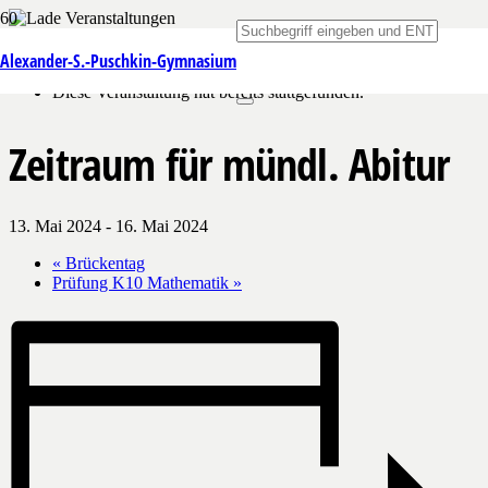
« Alle Veranstaltungen
Alexander-S.-Puschkin-Gymnasium
Diese Veranstaltung hat bereits stattgefunden.
Zeitraum für mündl. Abitur
13. Mai 2024
-
16. Mai 2024
«
Brückentag
Prüfung K10 Mathematik
»