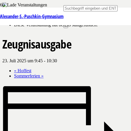
« Alle Veranstaltungen
Alexander-S.-Puschkin-Gymnasium
Diese Veranstaltung hat bereits stattgefunden.
Zeugnisausgabe
23. Juli 2025 um 9:45
-
10:30
«
Hoffest
Sommerferien
»