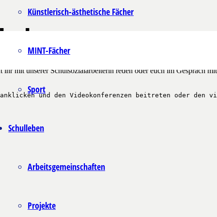
Künstlerisch-ästhetische Fächer
hule
MINT-Fächer
t ihr mit unserer Schulsozialarbeiterin reden oder euch im Gespräch mi
Sport
anklicken und den Videokonferenzen beitreten oder den vi
Schulleben
Arbeitsgemeinschaften
Projekte