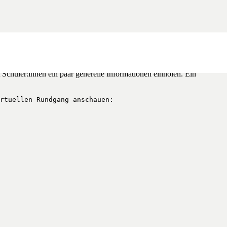
t Schüler:innen ein paar generelle Informationen einholen. Ein
rtuellen Rundgang anschauen: