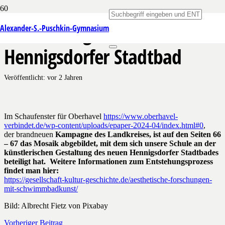
Kunstkurs gestaltet
Alexander-S.-Puschkin-Gymnasium
Hennigsdorfer Stadtbad
Veröffentlicht:
vor 2 Jahren
Im Schaufenster für Oberhavel
https://www.oberhavel-
verbindet.de/wp-content/uploads/epaper-2024-04/index.html#0
,
der brandneuen
Kampagne des Landkreises
, ist auf den Seiten 66
– 67 das Mosaik abgebildet, mit dem sich unsere Schule an der
künstlerischen Gestaltung des neuen Hennigsdorfer Stadtbades
beteiligt hat.
Weitere Informationen zum Entstehungsprozess
findet man hier:
https://gesellschaft-kultur-geschichte.de/aesthetische-forschungen-
mit-schwimmbadkunst/
Bild: Albrecht Fietz von Pixabay
Vorheriger Beitrag