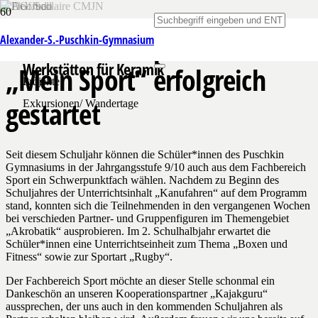
Neues Schwerpunktfach
Alexander-S.-Puschkin-Gymnasium
Floorball (extern – Ras)
DELF
AG Judo (Rad)
Kunstunterricht in den Marwitzer HB-
Werkstätten für Keramik
„Mein Sport“ erfolgreich
AGs
Projekte
gestartet
Exkursionen/ Wandertage
Seit diesem Schuljahr können die Schüler*innen des Puschkin
Gymnasiums in der Jahrgangsstufe 9/10 auch aus dem Fachbereich
Sport ein Schwerpunktfach wählen. Nachdem zu Beginn des
Schuljahres der Unterrichtsinhalt „Kanufahren“ auf dem Programm
stand, konnten sich die Teilnehmenden in den vergangenen Wochen
bei verschieden Partner- und Gruppenfiguren im Themengebiet
„Akrobatik“ ausprobieren. Im 2. Schulhalbjahr erwartet die
Schüler*innen eine Unterrichtseinheit zum Thema „Boxen und
Fitness“ sowie zur Sportart „Rugby“.
Der Fachbereich Sport möchte an dieser Stelle schonmal ein
Dankeschön an unseren Kooperationspartner „Kajakguru“
aussprechen, der uns auch in den kommenden Schuljahren als