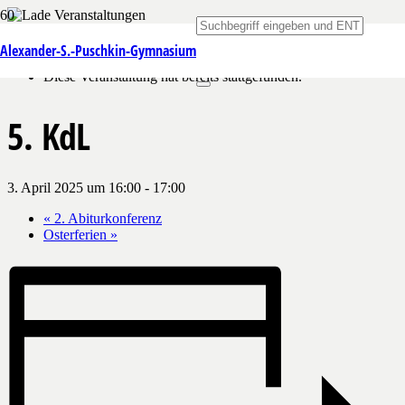
« Alle Veranstaltungen
Alexander-S.-Puschkin-Gymnasium
Diese Veranstaltung hat bereits stattgefunden.
5. KdL
3. April 2025 um 16:00
-
17:00
«
2. Abiturkonferenz
Osterferien
»