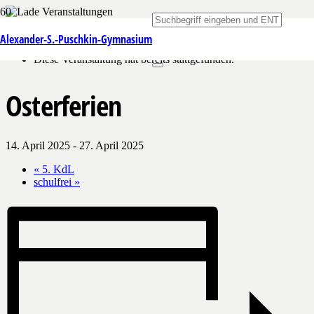
« Alle Veranstaltungen
Alexander-S.-Puschkin-Gymnasium
Diese Veranstaltung hat bereits stattgefunden.
Osterferien
14. April 2025
-
27. April 2025
«
5. KdL
schulfrei
»