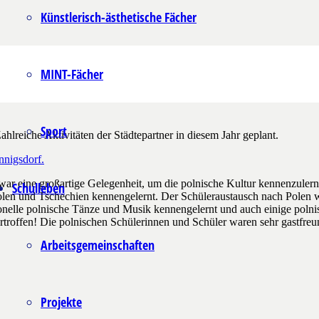
Künstlerisch-ästhetische Fächer
MINT-Fächer
Sport
hlreiche Aktivitäten der Städtepartner in diesem Jahr geplant.
nnigsdorf.
ar eine großartige Gelegenheit, um die polnische Kultur kennenzuler
Schulleben
Polen und Tschechien kennengelernt. Der Schüleraustausch nach Polen
tionelle polnische Tänze und Musik kennengelernt und auch einige poln
troffen! Die polnischen Schülerinnen und Schüler waren sehr gastfreu
Arbeitsgemeinschaften
Projekte