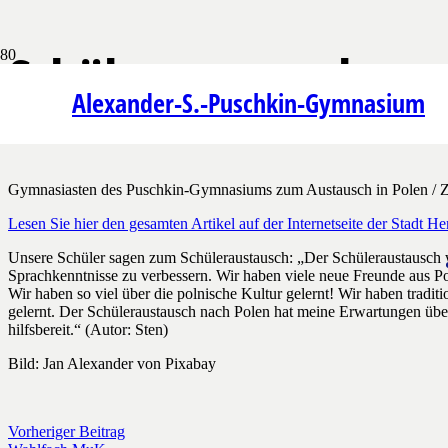
Schüleraustausch
Alexander-S.-Puschkin-Gymnasium
Veröffentlicht:
vor 3 Jahren
Gymnasiasten des Puschkin-Gymnasiums
zum Austausch in Polen / Za
Lesen Sie hier den gesamten Artikel auf der Internetseite der Stadt He
Unsere Schüler sagen zum Schüleraustausch: „Der Schüleraustausch w
Sprachkenntnisse zu verbessern. Wir haben viele neue Freunde aus 
Wir haben so viel über die polnische Kultur gelernt! Wir haben tradi
gelernt. Der Schüleraustausch nach Polen hat meine Erwartungen über
hilfsbereit.“ (Autor: Sten)
Bild: Jan Alexander von Pixabay
Vorheriger Beitrag